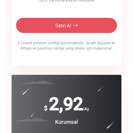
Satın Al
E-Ticaret yönetim özelliği bulunmaktadır. Sürekli büyüyen bir
kitleye ve çevrimiçi varlığa sahip siteler için mükemmel.
crm auto cync
click to call back
240
2,92
$
$
/year
/Ay
track energy costs
Coroprate
Kurumsal
predictive dialing