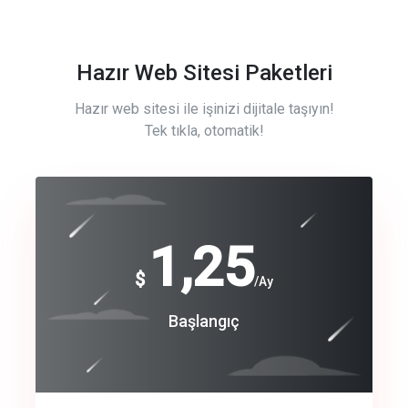
Hazır Web Sitesi Paketleri
Hazır web sitesi ile işinizi dijitale taşıyın!
Tek tıkla, otomatik!
Free
1,25
$
/Ay
Basic
Başlangıç