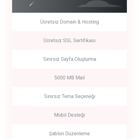
Ücretsiz Domain & Hosting
Get Started
Ücretsiz SSL Sertifikası
Start by trying our service for 30 days free trial no credit card
required.
Sınırsız Sayfa Oluşturma
5000 MB Mail
Sınırsız Tema Seçeneği
Mobil Desteği
Şablon Düzenleme