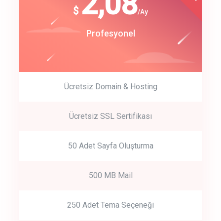
180
2,08
$
$
/year
/Ay
track energy costs
Start Up
Profesyonel
predictive dialing
Ücretsiz Domain & Hosting
Get Started
Ücretsiz SSL Sertifikası
Start by trying our service for 30 days free trial no credit card
required.
50 Adet Sayfa Oluşturma
500 MB Mail
250 Adet Tema Seçeneği