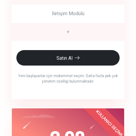
İletişim Modülü
+
Satın Al
Yeni başlayanlar için mükemmel seçim. Daha fazla pek çok
yönetim özelliği bulunmaktadır.
crm auto cync
KULLANICI SEÇİMİ
Best Choice
click to call back